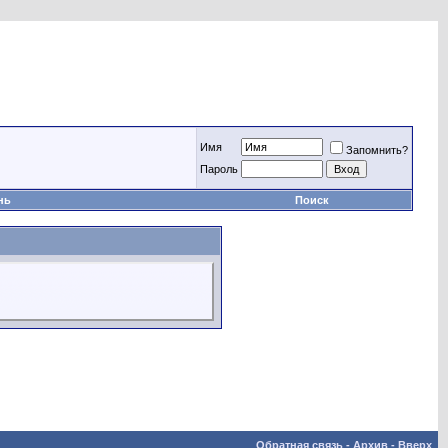
Имя
Запомнить?
Пароль
нь
Поиск
Обратная связь
-
Архив
-
Вверх