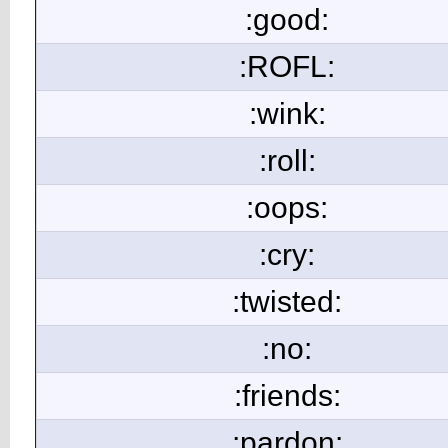
:good:
:ROFL:
:wink:
:roll:
:oops:
:cry:
:twisted:
:no:
:friends:
:pardon: