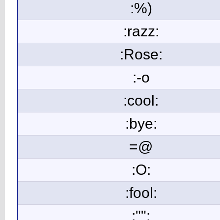
:%)
:razz:
:Rose:
:-o
:cool:
:bye:
=@
:O:
:fool:
:"":