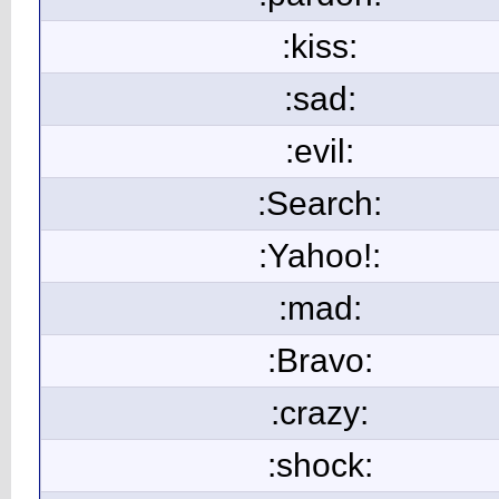
:kiss:
:sad:
:evil:
:Search:
:Yahoo!:
:mad:
:Bravo:
:crazy:
:shock: