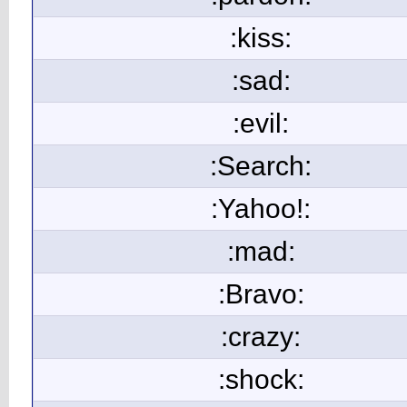
:kiss:
:sad:
:evil:
:Search:
:Yahoo!:
:mad:
:Bravo:
:crazy:
:shock: