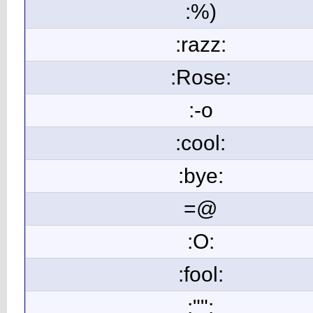
:%)
:razz:
:Rose:
:-o
:cool:
:bye:
=@
:O:
:fool:
:"":