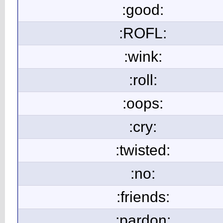
:good:
:ROFL:
:wink:
:roll:
:oops:
:cry:
:twisted:
:no:
:friends:
:pardon: