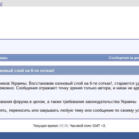
дарь
Сообщения за де
овый слой на 6-ти сотках!
ов Украины. Восстановим озоновый слой на 6-ти сотках!, стараются у
можно. Сообщения отражают точку зрения только автора, и никак не ад
ования форума в целом, а также требования законодательства Украины
нять, переносить или закрывать любую тему или сообщение по своему у
Текущее время:
02:30
. Часовой пояс GMT +3.