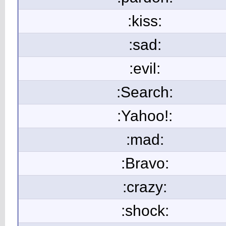
:kiss:
:sad:
:evil:
:Search:
:Yahoo!:
:mad:
:Bravo:
:crazy:
:shock: