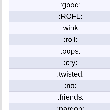
:good:
:ROFL:
:wink:
:roll:
:oops:
:cry:
:twisted:
:no:
:friends:
:pardon: