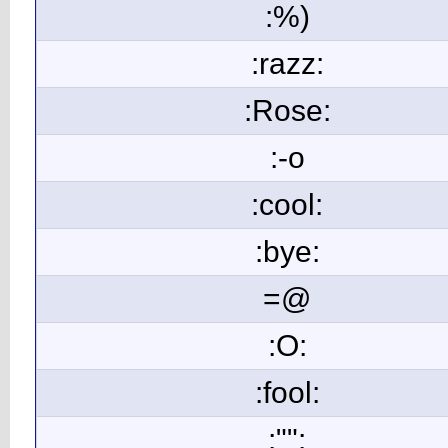
:%)
:razz:
:Rose:
:-o
:cool:
:bye:
=@
:O:
:fool:
:"":