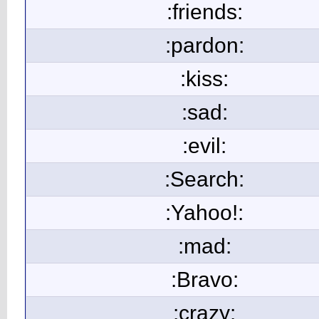
:friends:
:pardon:
:kiss:
:sad:
:evil:
:Search:
:Yahoo!:
:mad:
:Bravo:
:crazy: