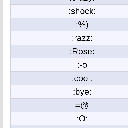
:shock:
:%)
:razz:
:Rose:
:-o
:cool:
:bye:
=@
:O: