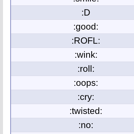
:D
:good:
:ROFL:
:wink:
:roll:
:oops:
:cry:
:twisted:
:no: