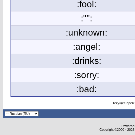
:fool:
:"":
:unknown:
:angel:
:drinks:
:sorry:
:bad:
Текущее врем
Powered b
Copyright ©2000 - 2026,