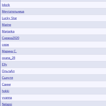
lobzik
Мечтательница
Lucky Star
Marine
Marjanka
Снежка2020
серж
Марина С.
oxana_28
Elly
ОльгаАл
Сынуля
Санни
hokki
yvanna
Nelapsi