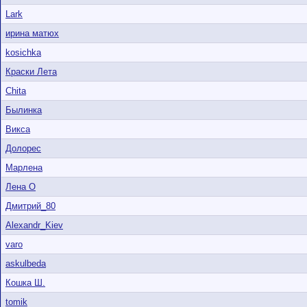
Lark
ирина матюх
kosichka
Краски Лета
Chita
Былинка
Викса
Долорес
Марлена
Лена О
Дмитрий_80
Alexandr_Kiev
varo
askulbeda
Кошка Ш.
tomik