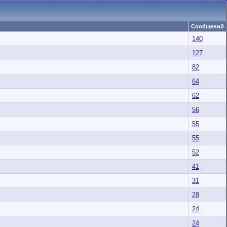
Сообщений
140
127
82
64
62
56
55
55
52
41
31
28
24
24