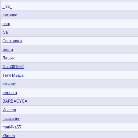
_nio_
пятница
usm
iya
Светлячок
Sierra
Лешик
Gala081962
Тетя Мыша
аминат
елена.п
BARBACYCA
Инесса
Нааталия
mari4ka55
Zhmen