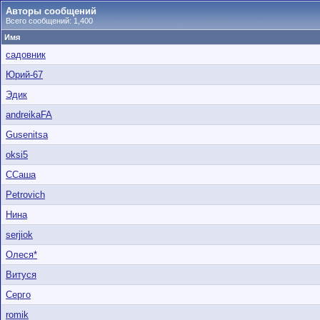
Авторы сообщений
Всего сообщений: 1,400
Имя
садовник
Юрий-67
Эдик
andreikaFA
Gusenitsa
oksi5
ССаша
Petrovich
Нина
serjiok
Олеся*
Витуся
Серго
romik