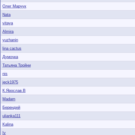
Олег Марчук
Nata
vitaya
Almira
yuzhanin
lina cactus
Думочка
Татьяна Тройни
nis
jeck1975
К.Ярослав.В
Madam
Берендей
ulianka111
Kalina
Iv