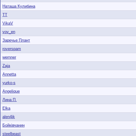
Наташа Кулибина
ТТ
VikaV
vov_en
Заречье Плант
roverspam
wernner
Zaja
Annetta
yurko-s
Angelique
Лина П.
Elka
alen4ik
Бойківчанин
steelbeast