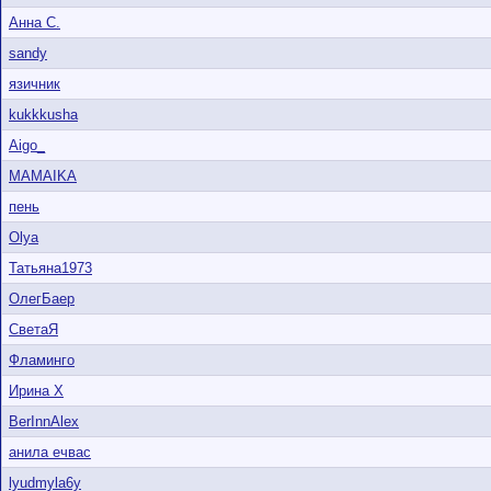
Анна С.
sandy
язичник
kukkkusha
Aigo_
MAMAIKA
пень
Olya
Татьяна1973
ОлегБаер
СветаЯ
Фламинго
Ирина X
BerInnAlex
анила ечвас
lyudmyla6y