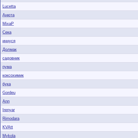
Lucetta
Анюта
MixaP
Сека
иннуся
Долмак
садовник
пума
коксохимик
бука
Gordeu
Ann
Irenyar
Rimodara
KVAtt
Mykola