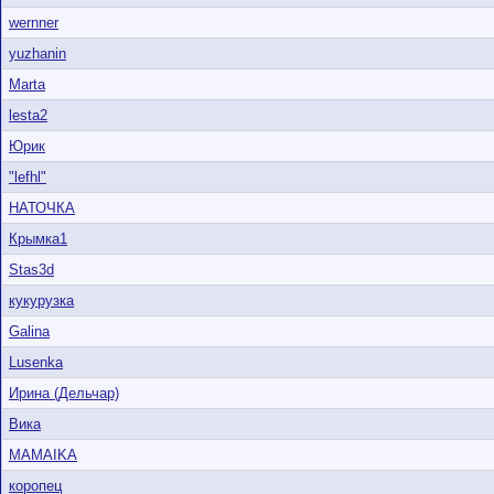
wernner
yuzhanin
Marta
lesta2
Юрик
"lefhl"
НАТОЧКА
Крымка1
Stas3d
кукурузка
Galina
Lusenka
Ирина (Дельчар)
Вика
MAMAIKA
коропец