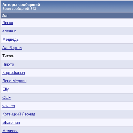
Авторы сообщений
Всего сообщений: 343
Имя
Ленка
елена.п
Медведь
Альбертыч
Титтан
Ник-то
Картофаныч
Лена Мерлин
Elly
OlaF
vov_en
Котвицкий Леонид
Sharpman
Мелисса