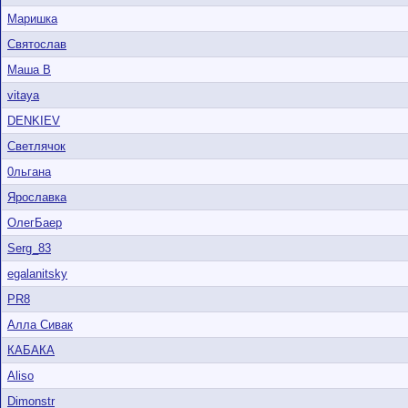
Маришка
Святослав
Маша В
vitaya
DENKIEV
Светлячок
0льгана
Ярославка
ОлегБаер
Serg_83
egalanitsky
PR8
Алла Сивак
КАБАКА
Aliso
Dimonstr