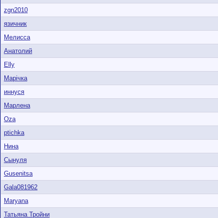
zgn2010
язичник
Мелисса
Анатолий
Elly
Марічка
иннуся
Марлена
Oza
ptichka
Нина
Сынуля
Gusenitsa
Gala081962
Maryana
Татьяна Тройни