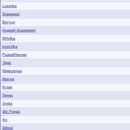
Lusenka
Доминика
Витуся
Андрей Андреевич
MArilka
kosichka
РыжийЛенчик
Эдик
Мимозочка
Ири-на
Кузик
Ленка
Sveta
did_Panas
Ал
ibilous