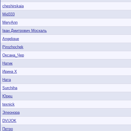
cheshirskaia
Mid333
MeryAnn
Іван Дмитрович Москаль
Angelique
Pirozhochek
Оксана_Чер
Натик
Ирина X
Ната
Surchiha
Юрец
texnick
Элеонора
DVIJOK
Петро