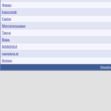
Ферро
kravconok
Farina
Мечтательница
Tanya
Вера
MAMAIKA
надежда м
litvinov
Перейти