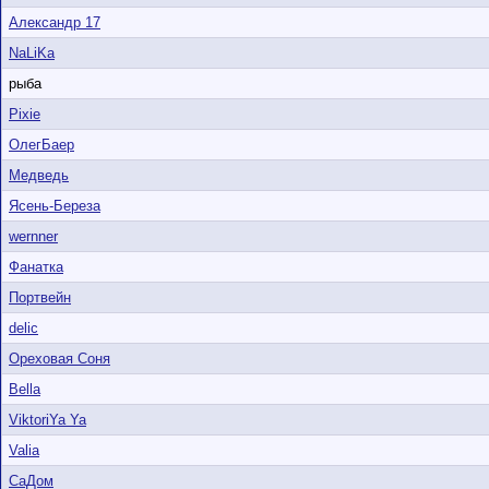
Александр 17
NaLiKa
рыба
Pixie
ОлегБаер
Медведь
Ясень-Береза
wernner
Фанатка
Портвейн
delic
Ореховая Соня
Bella
ViktoriYa Ya
Valia
СаДом