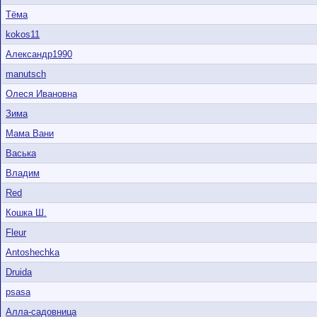
Тёма
kokos11
Александр1990
manutsch
Олеся Ивановна
Зима
Мама Вани
Васька
Владим
Red
Кошка Ш.
Fleur
Antoshechka
Druida
psasa
Алла-садовница