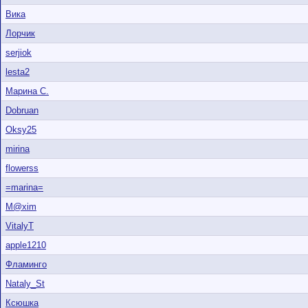
Вика
Лорчик
serjiok
lesta2
Марина С.
Dobruan
Oksy25
mirina
flowerss
=marina=
M@xim
VitalyT
apple1210
Фламинго
Nataly_St
Ксюшка