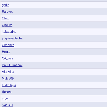
garlic
Ra-svet
OlaF
Оринка
itskaterina
yugnayaDacha
Oksanka
Нотка
САДист
Paul Lukashov
Alla Alita
Malva09
Ludmilaya
Дизель
may
SASAH