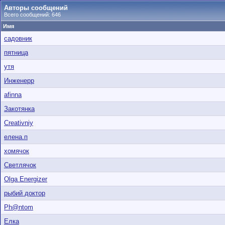
Авторы сообщений
Всего сообщений: 646
Имя
садовник
пятница
утя
Инженерр
afinna
Закотянка
Creativniy
елена.п
хомячок
Светлячок
Olga Energizer
рыбий доктор
Ph@ntom
Елка