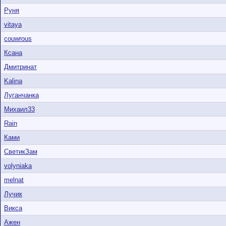
Руня
vitaya
couwrous
Ксана
Дмитринат
Kalina
Луганчанка
Михаил33
Rain
Ками
СветикЗам
volyniaka
melnat
Лучик
Викса
Ажен