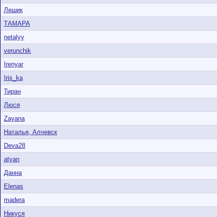
Лешик
ТАМАРА
netalyy
verunchik
Irenyar
Iris_ka
Тиран
Люся
Zayana
Наталья, Алчевск
Deva28
atyan
Данна
Elenas
madera
Никуся