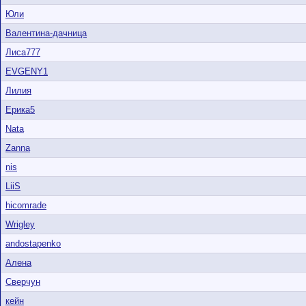
Юли
Валентина-дачница
Лиса777
EVGENY1
Лилия
Ерика5
Nata
Zanna
nis
LiiS
hicomrade
Wrigley
andostapenko
Алена
Сверчун
кейн