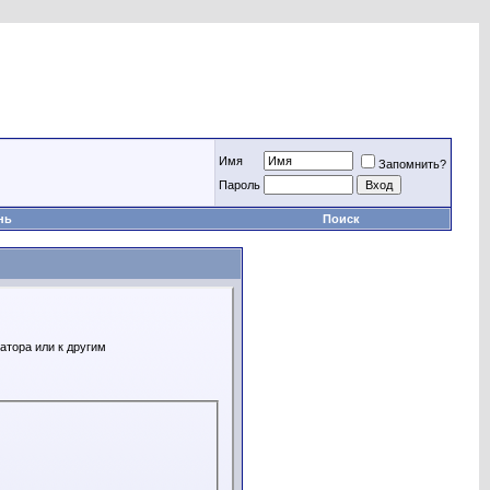
Имя
Запомнить?
Пароль
нь
Поиск
атора или к другим