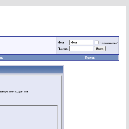
Имя
Запомнить?
Пароль
нь
Поиск
атора или к другим