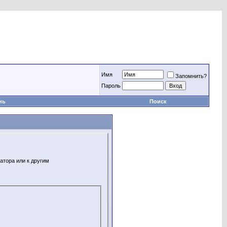
Имя
Запомнить?
Пароль
нь
Поиск
атора или к другим