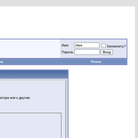
Имя
Запомнить?
Пароль
нь
Поиск
атора или к другим