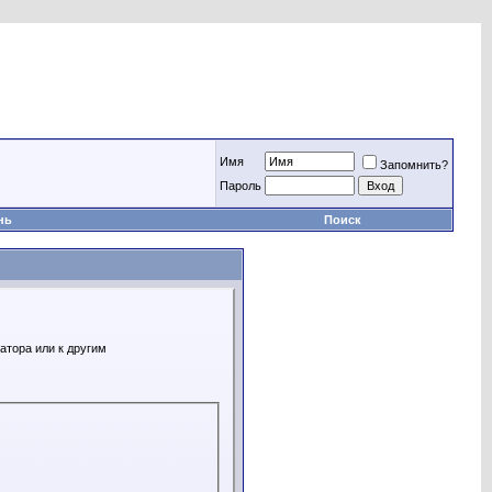
Имя
Запомнить?
Пароль
нь
Поиск
атора или к другим