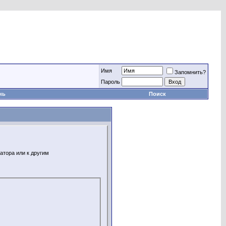
Имя
Запомнить?
Пароль
нь
Поиск
атора или к другим