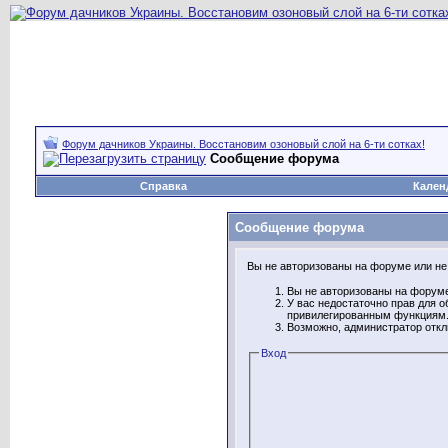
Форум дачников Украины. Восстановим озоновый слой на 6-ти сотках!
Сообщение форума
Справка
Кален
Сообщение форума
Вы не авторизованы на форуме или не 
Вы не авторизованы на форуме
У вас недостаточно прав для о
привилегированным функциям
Возможно, администратор откл
Вход