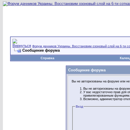
Форум дачников Украины. Восстановим озоновый слой на 6-ти со
Сообщение форума
Справка
Кален
Сообщение форума
Вы не авторизованы на форуме или не 
Вы не авторизованы на форуме
У вас недостаточно прав для о
привилегированным функциям
Возможно, администратор откл
Вход