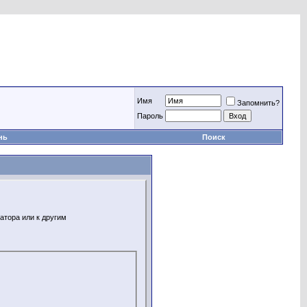
Имя
Запомнить?
Пароль
нь
Поиск
атора или к другим