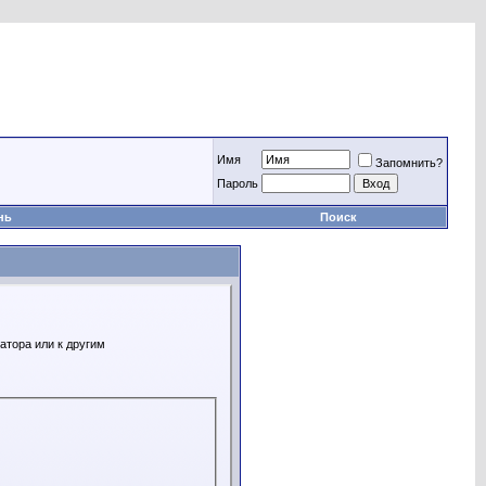
Имя
Запомнить?
Пароль
нь
Поиск
атора или к другим