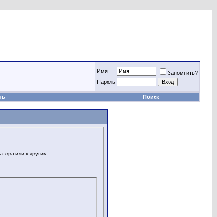
Имя
Запомнить?
Пароль
нь
Поиск
атора или к другим