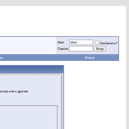
Имя
Запомнить?
Пароль
нь
Поиск
атора или к другим