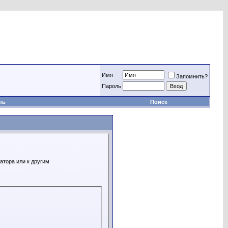
Имя
Запомнить?
Пароль
нь
Поиск
атора или к другим