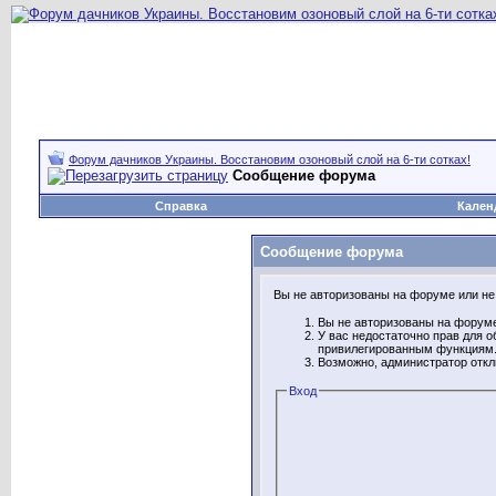
Форум дачников Украины. Восстановим озоновый слой на 6-ти сотках!
Сообщение форума
Справка
Кален
Сообщение форума
Вы не авторизованы на форуме или не 
Вы не авторизованы на форуме
У вас недостаточно прав для о
привилегированным функциям
Возможно, администратор откл
Вход