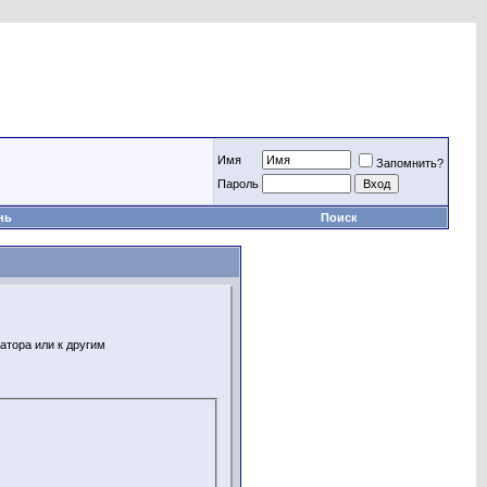
Имя
Запомнить?
Пароль
нь
Поиск
атора или к другим