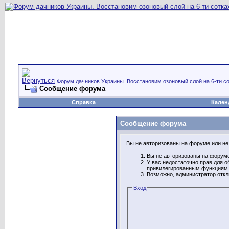
Форум дачников Украины. Восстановим озоновый слой на 6-ти со
Сообщение форума
Справка
Кален
Сообщение форума
Вы не авторизованы на форуме или не 
Вы не авторизованы на форуме
У вас недостаточно прав для о
привилегированным функциям
Возможно, администратор откл
Вход