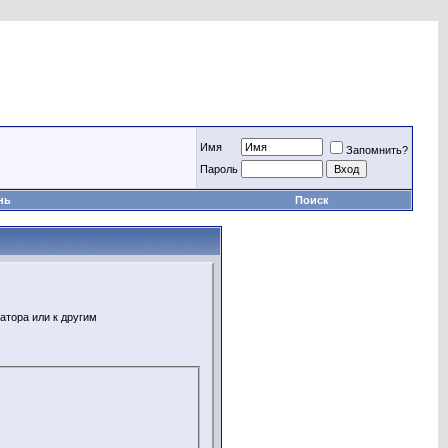
Имя
Запомнить?
Пароль
нь
Поиск
атора или к другим