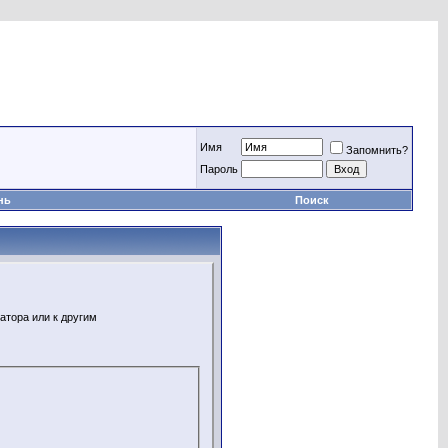
Имя
Запомнить?
Пароль
нь
Поиск
атора или к другим