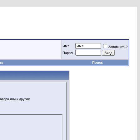
Имя
Запомнить?
Пароль
нь
Поиск
атора или к другим