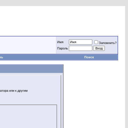
Имя
Запомнить?
Пароль
нь
Поиск
атора или к другим