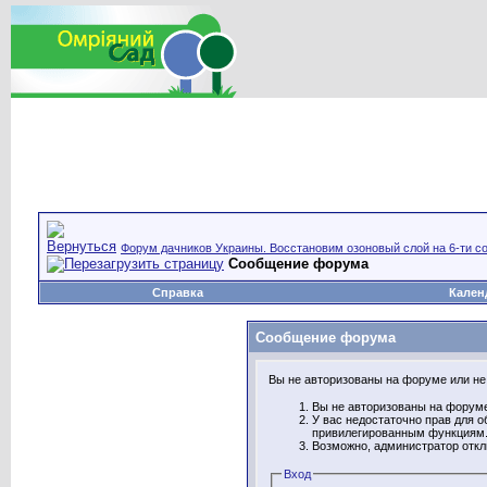
Форум дачников Украины. Восстановим озоновый слой на 6-ти со
Сообщение форума
Справка
Кален
Сообщение форума
Вы не авторизованы на форуме или не 
Вы не авторизованы на форуме
У вас недостаточно прав для о
привилегированным функциям
Возможно, администратор откл
Вход