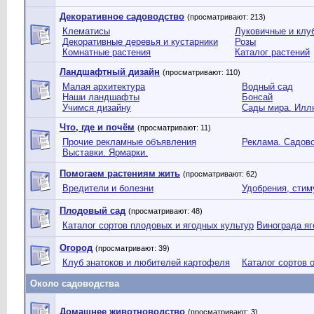
Декоративное садоводство
(просматривают: 213)
Клематисы
Луковичные и клу
Декоративные деревья и кустарники
Розы
Комнатные растения
Каталог растений
Ландшафтный дизайн
(просматривают: 110)
Малая архитектура
Водный сад
Наши ландшафты
Бонсай
Учимся дизайну
Сады мира. Илл
Что, где и почём
(просматривают: 11)
Прочие рекламные объявления
Реклама. Садово
Выставки. Ярмарки.
Помогаем растениям жить
(просматривают: 62)
Вредители и болезни
Удобрения, сти
Плодовый сад
(просматривают: 48)
Каталог сортов плодовых и ягодных культур
Винограда яг
Огород
(просматривают: 39)
Клуб знатоков и любителей картофеля
Каталог сортов 
Около садоводства
Домашнее животноводство
(просматривают: 3)