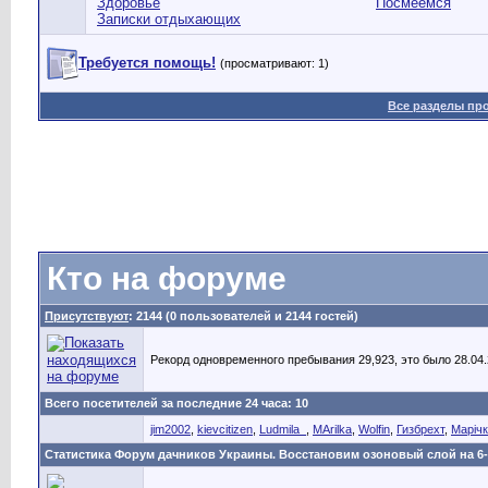
Здоровье
Посмеемся
Записки отдыхающих
Требуется помощь!
(просматривают: 1)
Все разделы пр
Кто на форуме
Присутствуют
: 2144 (0 пользователей и 2144 гостей)
Рекорд одновременного пребывания 29,923, это было 28.04.2
Всего посетителей за последние 24 часа: 10
jim2002
,
kievcitizen
,
Ludmila_
,
MArilka
,
Wolfin
,
Гизбрехт
,
Маріч
Статистика Форум дачников Украины. Восстановим озоновый слой на 6-