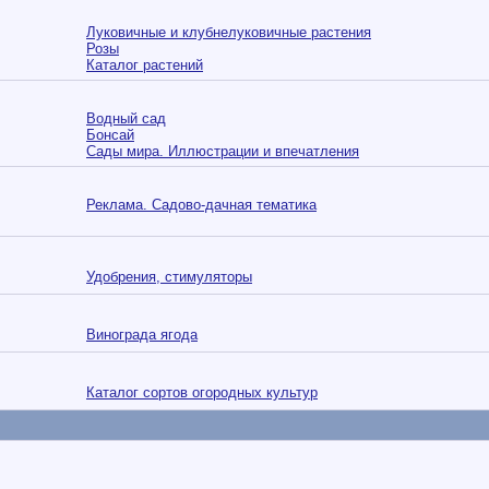
Луковичные и клубнелуковичные растения
Розы
Каталог растений
Водный сад
Бонсай
Сады мира. Иллюстрации и впечатления
Реклама. Садово-дачная тематика
Удобрения, стимуляторы
Винограда ягода
Каталог сортов огородных культур