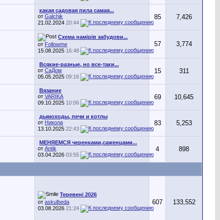
какая садовая пила самая...
от
Galchik
85
7,426
21.02.2024
20:44
Схема намірів забудови...
57
3,774
от
Followme
15.08.2025
16:48
Всякие-разные, но все-таки...
от
СаДом
15
311
05.05.2025
09:16
Вязание
от
VARIKA
69
10,645
09.10.2025
10:06
дымоходы, печи и котлы
от
Никола
83
5,253
13.10.2025
22:43
МЕНЯЕМСЯ черенками,саженцами...
от
Antik
4
898
03.04.2026
03:55
Теревені 2026
607
133,552
от
askulbeda
03.08.2026
21:24