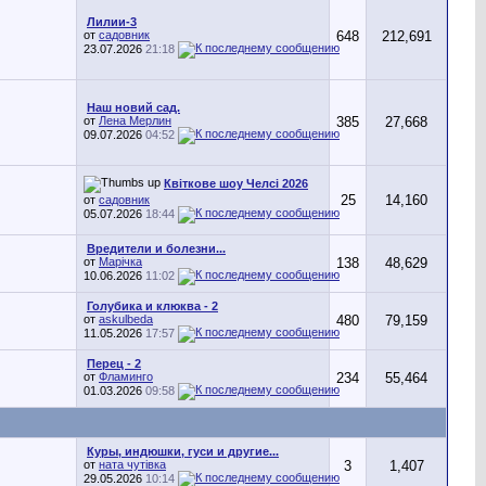
Лилии-3
от
садовник
648
212,691
23.07.2026
21:18
Наш новий сад.
от
Лена Мерлин
385
27,668
09.07.2026
04:52
Квіткове шоу Челсі 2026
25
14,160
от
садовник
05.07.2026
18:44
Вредители и болезни...
от
Марічка
138
48,629
10.06.2026
11:02
Голубика и клюква - 2
от
askulbeda
480
79,159
11.05.2026
17:57
Перец - 2
от
Фламинго
234
55,464
01.03.2026
09:58
Куры, индюшки, гуси и другие...
от
ната чутівка
3
1,407
29.05.2026
10:14