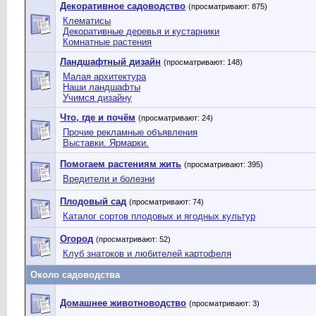
Декоративное садоводство
(просматривают: 875)
Клематисы
Декоративные деревья и кустарники
Комнатные растения
Ландшафтный дизайн
(просматривают: 148)
Малая архитектура
Наши ландшафты
Учимся дизайну
Что, где и почём
(просматривают: 24)
Прочие рекламные объявления
Выставки. Ярмарки.
Помогаем растениям жить
(просматривают: 395)
Вредители и болезни
Плодовый сад
(просматривают: 74)
Каталог сортов плодовых и ягодных культур
Огород
(просматривают: 52)
Клуб знатоков и любителей картофеля
Около садоводства
Домашнее животноводство
(просматривают: 3)