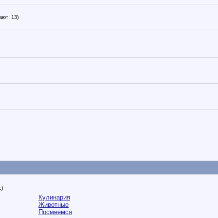
ют: 13)
:)
Кулинария
Животные
Посмеемся