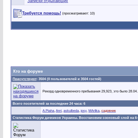
Записки отдыхающих
Требуется помощь!
(просматривают: 10)
Кто на форуме
Присутствуют
: 3504 (0 пользователей и 3504 гостей)
Рекорд одновременного пребывания 29,923, это было 28.04.2
Всего посетителей за последние 24 часа: 6
A.Ptaha
,
Anri
,
askulbeda
,
josy
,
MArilka
,
садовник
Статистика Форум дачников Украины. Восстановим озоновый слой на 6-