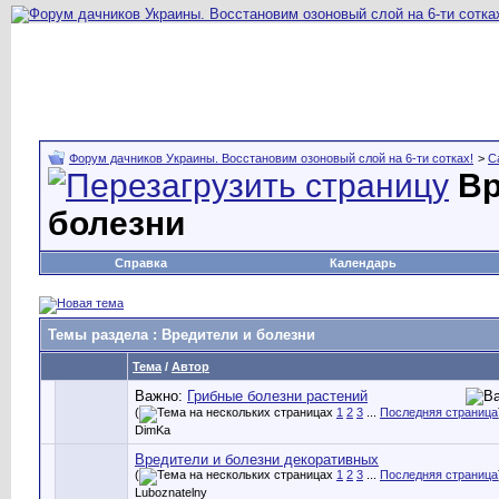
Форум дачников Украины. Восстановим озоновый слой на 6-ти сотках!
>
С
Вр
болезни
Справка
Календарь
Темы раздела
: Вредители и болезни
Тема
/
Автор
Важно:
Грибные болезни растений
(
1
2
3
...
Последняя страница
DimKa
Вредители и болезни декоративных
(
1
2
3
...
Последняя страница
Luboznatelny