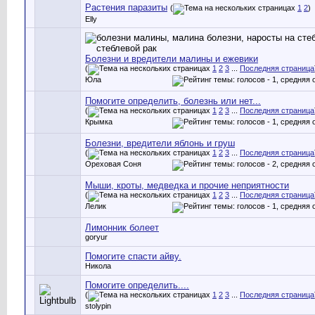
Растения паразиты
(
1
2
)
Elly
Болезни и вредители малины и ежевики
(
1
2
3
...
Последняя страница
Юла
Помогите определить, болезнь или нет...
(
1
2
3
...
Последняя страница
Крымка
Болезни, вредители яблонь и груш
(
1
2
3
...
Последняя страница
Ореховая Соня
Мыши, кроты, медведка и прочие неприятности
(
1
2
3
...
Последняя страница
Лелик
Лимонник болеет
goryur
Помогите спасти айву.
Никола
Помогите определить....
(
1
2
3
...
Последняя страница
stolypin