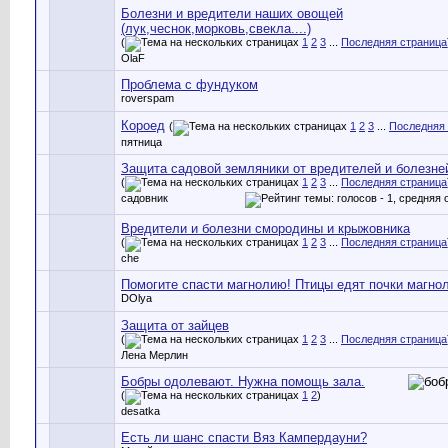
Болезни и вредители наших овощей
(лук,чеснок,морковь,свекла....)
(
1
2
3
...
Последняя страница
OlaF
Проблема с фундуком
roverspam
Короед
(
1
2
3
...
Последняя 
пятница
Защита садовой земляники от вредителей и болезне
(
1
2
3
...
Последняя страница
садовник
Вредители и болезни смородины и крыжовника
(
1
2
3
...
Последняя страница
che
Помогите спасти магнолию! Птицы едят почки магнол
DOlya
Защита от зайцев
(
1
2
3
...
Последняя страница
Лена Мерлин
Бобры одолевают. Нужна помощь зала.
(
1
2
)
desatka
Есть ли шанс спасти Вяз Кампердауни?