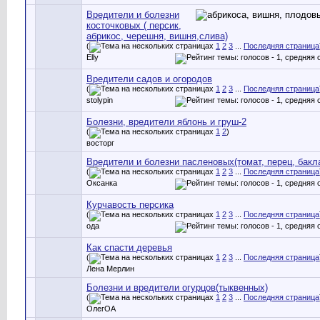
Вредители и болезни
косточковых ( персик,
абрикос, черешня, вишня,слива)
(
1
2
3
...
Последняя страница
Elly
Вредители садов и огородов
(
1
2
3
...
Последняя страница
stolypin
Болезни, вредители яблонь и груш-2
(
1
2
)
восторг
Вредители и болезни пасленовых(томат, перец, бакл
(
1
2
3
...
Последняя страница
Оксанка
Курчавость персика
(
1
2
3
...
Последняя страница
ода
Как спасти деревья
(
1
2
3
...
Последняя страница
Лена Мерлин
Болезни и вредители огурцов(тыквенных)
(
1
2
3
...
Последняя страница
ОлегОА