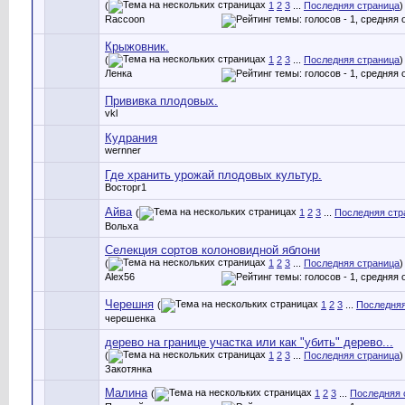
(
1
2
3
...
Последняя страница
)
Raccoon
Крыжовник.
(
1
2
3
...
Последняя страница
)
Ленка
Прививка плодовых.
vkl
Кудрания
wernner
Где хранить урожай плодовых культур.
Восторг1
Айва
(
1
2
3
...
Последняя стр
Вольха
Селекция сортов колоновидной яблони
(
1
2
3
...
Последняя страница
)
Alex56
Черешня
(
1
2
3
...
Последняя
черешенка
дерево на границе участка или как "убить" дерево...
(
1
2
3
...
Последняя страница
)
Закотянка
Малина
(
1
2
3
...
Последняя 