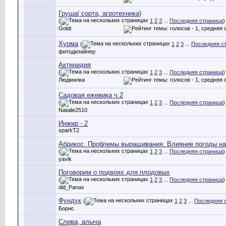
Груша( сорта, агротехника)
(
1
2
3
...
Последняя страница
)
Goldi
Хурма
(
1
2
3
...
Последняя с
фитодизайнер
Актинидия
(
1
2
3
...
Последняя страница
)
Людмилка
Садовая ежевика ч.2
(
1
2
3
...
Последняя страница
)
Natalie2510
Инжир - 2
sparkT2
Абрикос. Проблемы выращивания. Влияние погоды на
(
1
2
3
...
Последняя страница
)
yavik
Поговорим о подвоях для плодовых
(
1
2
3
...
Последняя страница
)
did_Panas
Фундук
(
1
2
3
...
Последняя 
Борис
Слива, алыча