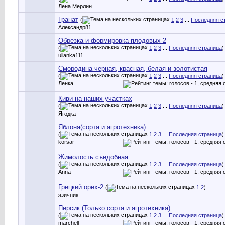
Лена Мерлин
Гранат
(
1
2
3
...
Последняя с
Александр81
Обрезка и формировка плодовых-2
(
1
2
3
...
Последняя страница
)
ulianka111
Смородина черная, красная, белая и золотистая
(
1
2
3
...
Последняя страница
)
Ленка
Киви на наших участках
(
1
2
3
...
Последняя страница
)
Ягодка
Яблоня(сорта и агротехника)
(
1
2
3
...
Последняя страница
)
korsar
Жимолость съедобная
(
1
2
3
...
Последняя страница
)
Anna
Грецкий орех-2
(
1
2
)
язичник
Персик (Только сорта и агротехника)
(
1
2
3
...
Последняя страница
)
marchell