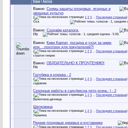
Тема
/
Автор
Важно:
Схемы защиты плодовых, ягодных и
овощных культур
(
1
2
3
...
Последняя страница
)
Oza
Важно:
Создаём каталоги.
Elly
Важно:
Киви Карпат, посадка и уход за ними,
или....лохотрон для покупателей?!
(
1
2
3
...
Последняя страница
)
стратон генрих
Важно:
ОБЯЗАТЕЛЬНО К ПРОЧТЕНИЮ!
Elly
Голубика и клюква - 2
(
1
2
3
...
Последняя страница
)
садовник
Сезонные работы в саду(весна,лето,осень..) - 2
(
1
2
3
...
Последняя страница
)
Валентина-дачница
Шелковица
(
1
2
3
...
Последняя страница
)
Украинка
Редкие плодовые деревья и кустарники
(
1
2
3
...
Последняя страница
)