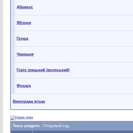
Абрикос
Яблоня
Груша
Черешня
Горіх грецький (волоський)
Фундук
Винограда ягода
Темы раздела
: Плодовый сад