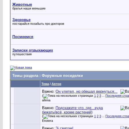
Животные
братья наши меньшие
Здоровье
постарайся позабыть про докторов
Посмеемся
Записки отдыхающих
путешествия
Темы раздела
: Форумные посиделки
Тема
/
Автор
Важно:
Он улетел, но обещал вернуться...
(
1
2
3
...
Последняя стр
afinna
Важно:
Подскажите что..где...куда
бежать(всё, кроме растений)
(
1
2
3
...
Последняя стр
Enotera
Важно:
Зi святом!