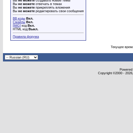
Вы
не можете
создавать новые темы
Вы
не можете
отвечать в темах
Вы
не можете
прикреплять вложения
Вы
не можете
редактировать свои сообщения
BB коды
Вкл.
Смайлы
Вкл.
[IMG]
код
Вкл.
HTML код
Выкл.
Правила форума
Текущее врем
Powered b
Copyright ©2000 - 2026,