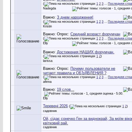
(
1
2
3
...
Последняя стр
Nadegda
Важно:
З днем народження!
(
1
2
3
...
Последняя стр
Kristin
Важно: Опрос:
Средний возраст форумчан
(
1
2
3
...
Последняя стр
Elly
Важно:
Достижения НАШИХ форумчан.
(
1
2
)
larissa
Важно: Опрос:
Почему пользователи не
читают правила и ОБЪЯВЛЕНИЯ ?
(
1
2
3
...
Последняя стр
afinna
Важно:
19 слов...
Elly
Теревені 2026
(
1
2
)
садовник
Ой, сідає сонечко Ген за виднокрай, За моїм вік
квітковий рай.
садовник