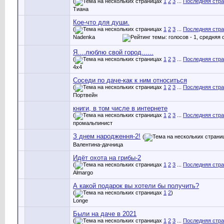
(
1
2
3
...
Последняя стр
Тиана
Кое-что для души.
(
1
2
3
...
Последняя стр
Nadenka
Я....люблю свой город......
(
1
2
3
...
Последняя стр
4х4
Соседи по даче-как к ним относиться
(
1
2
3
...
Последняя стр
Портвейн
книги, в том числе в интернете
(
1
2
3
...
Последняя стр
промальпинист
З днем народження-2!
(
Валентина-дачница
Идёт охота на грибы-2
(
1
2
3
...
Последняя стр
Almargo
А какой подарок вы хотели бы получить?
(
1
2
)
Longe
Были на даче в 2021
(
1
2
3
...
Последняя стр