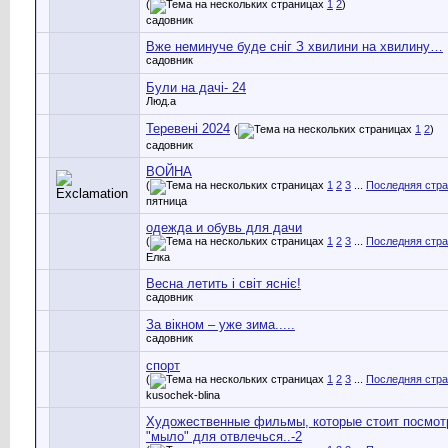
(
1
2
)
садовник
Вже неминуче буде сніг З хвилини на хвилину…
садовник
Були на дачі- 24
Люд.а
Теревені 2024
(
1
2
)
садовник
ВОЙНА
(
1
2
3
...
Последняя стр
пятница
одежда и обувь для дачи
(
1
2
3
...
Последняя стр
Елка
Весна летить і світ ясніє!
садовник
За вікном – уже зима.....
садовник
спорт
(
1
2
3
...
Последняя стр
kusochek-blina
Художественные фильмы, которые стоит посмот
"мыло" для отвлечься..-2