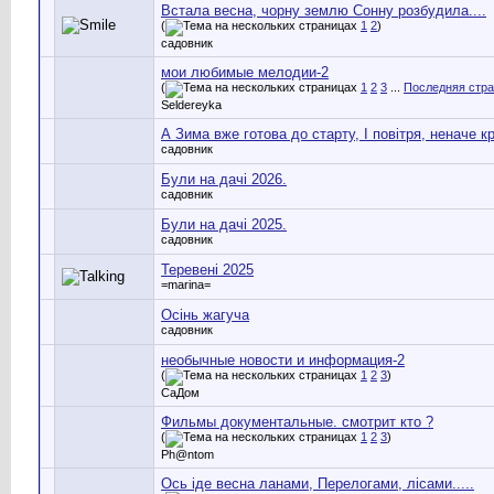
Встала весна, чорну землю Сонну розбудила....
(
1
2
)
садовник
мои любимые мелодии-2
(
1
2
3
...
Последняя стр
Seldereyka
А Зима вже готова до старту, І повітря, неначе
садовник
Були на дачі 2026.
садовник
Були на дачі 2025.
садовник
Теревені 2025
=marina=
Осінь жагуча
садовник
необычные новости и информация-2
(
1
2
3
)
СаДом
Фильмы документальные. смотрит кто ?
(
1
2
3
)
Ph@ntom
Ось іде весна ланами, Перелогами, лісами.....