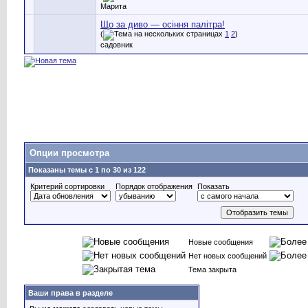
Марита
Що за диво — осіння палітра!
(
1
2
)
садовник
Опции просмотра
Показаны темы с 1 по 30 из 122
Критерий сортировки
Порядок отображения
Показать
Новые сообщения
Нет новых сообщений
Тема закрыта
Ваши права в разделе