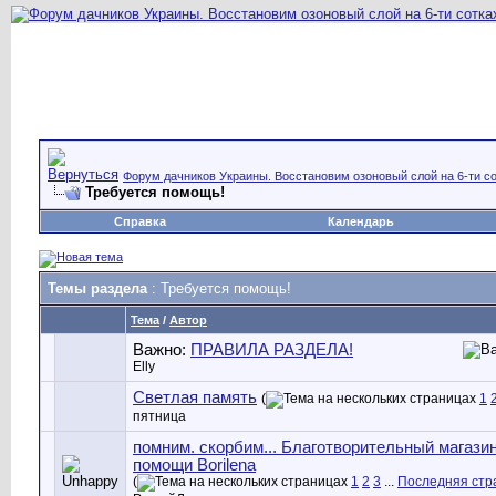
Форум дачников Украины. Восстановим озоновый слой на 6-ти со
Требуется помощь!
Справка
Календарь
Темы раздела
: Требуется помощь!
Тема
/
Автор
Важно:
ПРАВИЛА РАЗДЕЛА!
Elly
Светлая память
(
1
пятница
помним. скорбим... Благотворительный магази
помощи Borilena
(
1
2
3
...
Последняя стр