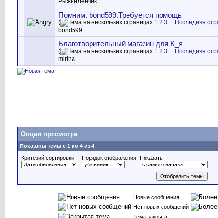
РыжийЛенчик
Помним. bond599.Требуется помощь
(
1
2
3
...
Последняя стр
bond599
Благотворительный магазин для К_я
(
1
2
3
...
Последняя стр
mirina
Опции просмотра
Показаны темы с 1 по 4 из 4
Критерий сортировки
Порядок отображения
Показать
Новые сообщения
Нет новых сообщений
Тема закрыта