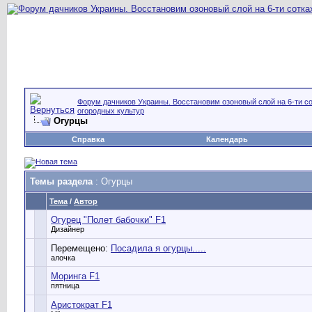
Форум дачников Украины. Восстановим озоновый слой на 6-ти со
огородных культур
Огурцы
Справка
Календарь
Темы раздела
: Огурцы
Тема
/
Автор
Огурец "Полет бабочки" F1
Дизайнер
Перемещено:
Посадила я огурцы.....
алочка
Моринга F1
пятница
Аристократ F1