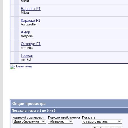
Milast
Баронет F1
Milast
Караоке F1
Agroprofiler
Амур
людасик
Октопус F1
пятница
Герман
nat_kol
Опции просмотра
Показаны темы с 1 по 9 из 9
Критерий сортировки
Порядок отображения
Показать