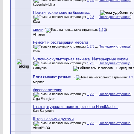
kusochek-blina
Практические советы бывалых.
(
1
2
3
...
Последняя страница
)
Юла
свечи
(
1
2
3
)
Almargo
Ремонт и реставрация мебели
(
1
2
3
...
Последняя страница
)
Юла
Чулочно-скульптурная техника. Интерьерные куклы
(
1
2
3
...
Последняя страница
)
Сашурка
Елки бывают разные..
(
1
2
Марита
бисероплетение
(
1
2
3
...
Последняя страница
)
Olga Energizer
Газети, журнали і всіляке різне по HandMade...
San-Sanytsch
Шторы своими руками
(
1
2
3
...
Последняя страница
)
ViktoriYa Ya