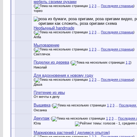
мебель своими руками
(
1
2
3
...
Последняя страница
)
торео
Необычный handmade
(
1
2
3
...
Последняя страница
)
Anfia
Мыловарение
(
1
2
3
...
Последняя страница
)
Светлячок
Поделки из дерева
(
1
2
)
Николай
Для вдохновения к новому году
(
1
2
3
...
Последняя страница
)
Даша
Плетение из ивы
От мечты к делу
Вышивка
(
1
2
3
...
Последняя 
Оксанка
Декупаж
(
1
2
3
...
Последняя 
Юла
Маркировка растений ( делимся опытом)
(
1
2
3
...
Последняя страница
)