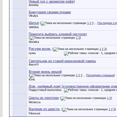
Новый год с ароматом кофе)
Annetta
Бижутерия своими руками
Vikulya
Шитьё
(
1
2
3
...
Последняя ст
VARIKA
Помогите выбрать клеевой пистолет
(
1
2
)
desatka
Рисуем мхом.
(
1
2
3
)
пума
Светильник из старой керосиновой лампы
Фагот!!!
Вторая жизнь вещей
(
1
2
3
...
Последняя страница
)
Юла
Дом, любимый дом! (художественное оформление дом
Подкустовый выползень
Цветы из ленточек
(
1
2
)
Мелисса
Валяние из шерсти.
(
1
2
3
)
Flinesoul