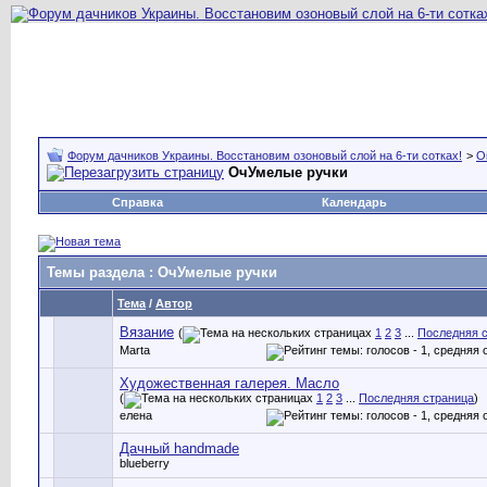
Форум дачников Украины. Восстановим озоновый слой на 6-ти сотках!
>
О
ОчУмелые ручки
Справка
Календарь
Темы раздела
: ОчУмелые ручки
Тема
/
Автор
Вязание
(
1
2
3
...
Последняя 
Marta
Художественная галерея. Масло
(
1
2
3
...
Последняя страница
)
елена
Дачный handmade
blueberry