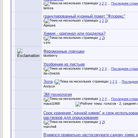
(
1
2
3
...
Последняя стра
larissa
гранулированный куриный помет "Флорекс"
(
1
2
3
)
Аришка
Химия - оригинал или подделка?
(
1
2
)
v.triv
Феромонные ловушки
blueberry
Удобрение из листьев
(
1
2
3
...
Последняя стра
da-chnickk
Зола
(
1
2
3
...
Последняя
Аллуся
ЭМ-технология
(
1
2
3
...
Последняя стра
mausi1968
Срок хранения "дачной химии" и срок использова
растворов для опрыскивания
(
1
2
)
marchell
Вчимося правильно застосовувати садову хімію 