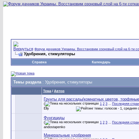
Форум дачников Украины. Восстановим озоновый слой на 6-ти со
Удобрения, стимуляторы
Справка
Календарь
Темы раздела
: Удобрения, стимуляторы
Тема
/
Автор
Грунты для рассады/комнатных цветов, торфяные
(
1
2
3
...
Последняя стра
Elly
Фунгициды
(
1
2
3
...
Последняя стра
andostapenko
Минеральные удобрения