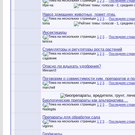
(
1
2
3
...
Последняя стра
Ири-на
Навоз домашних животных, помет птиц.
(
1
2
3
...
Последняя стра
toma
Инсектициды
(
1
2
3
...
Последняя стра
larissa
Стимуляторы и регуляторы роста растений
(
1
2
3
...
Последняя стра
садовник
Опасно ли вдыхать удобрения?
МихаилЗ
Поговорим о совместимости хим. препаратов и пр
(
1
2
3
...
Последняя стра
marchell
Биологические препараты как альтернатива ...
(
1
2
3
...
Последняя стра
Nadegda
Препараты для обработки сада
(
1
2
3
...
Последняя стра
vigorec
Гербициды