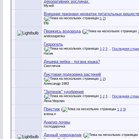
декоративних рослинах.
Музей
Внешние признаки нехватки питательных вещест
(
1
2
)
Elly
Перекись водорода
(
andostapenko
Гидрогель
(
1
2
3
...
Последняя стра
Натик
Дешева рибка - погана юшка?
Светлячок
Листовая подкормка растений
(
1
2
)
Александр 1983
"Зеленое" удобрение
(
1
2
3
...
Последняя стра
Лена Мерлин
Престиж
(
1
2
3
)
елена.п
Анализ почвы
господарочка
Дачный чемоданчик
(