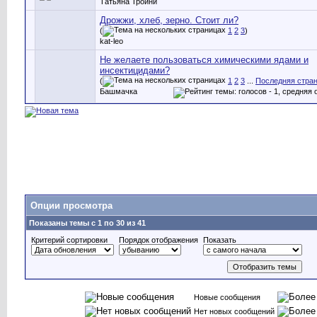
Татьяна Тройни
Дрожжи, хлеб, зерно. Стоит ли?
(
1
2
3
)
kat-leo
Не желаете пользоваться химическими ядами и
инсектицидами?
(
1
2
3
...
Последняя стра
Башмачка
Опции просмотра
Показаны темы с 1 по 30 из 41
Критерий сортировки
Порядок отображения
Показать
Новые сообщения
Нет новых сообщений