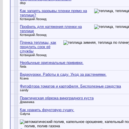
disp
Как запаять разрывы пленки прямо на
теплице?
Котвицкий Леонид
Профиль для натяжения пленки на
теплице
Котвицкий Леонид
Пленка теплицы, как
продлить срок её
службы
Котвицкий Леонид
Необычные оригинальные прививки.
Nela
Видеоуроки. Работы в саду. Уход за растениями.
Ксана
Фитофтора томатов и картофеля. Бесполезные средства
sandy
Практическая обрезка виноградного куста
Доминика
Как хранить фруктовую сушку.
Galyna