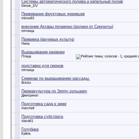
Системы автоматического полива и капельный полив
Dimok_DV
Прививание фруктовых деревьев
misoo83
внесение Актары почвенно (ролики от Сингенты)
пятница
Прививка бахчевых культур
Нина
Выращивание ежевики
Птица
подставки для пионов
пятница
Семинар по выращиванию рассады.
Bricks
Пермакультура по Зеппу хольцеру
Дмитринат
Подготовка сада к зиме
marchell
Подготовка субстрата
slava61
Голубика
Kalina