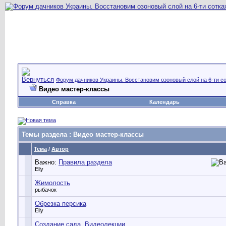
Форум дачников Украины. Восстановим озоновый слой на 6-ти со
Видео мастер-классы
Справка
Календарь
Темы раздела
: Видео мастер-классы
Тема
/
Автор
Важно:
Правила раздела
Elly
Жимолость
рыбачок
Обрезка персика
Elly
Создание сада. Видеолекции