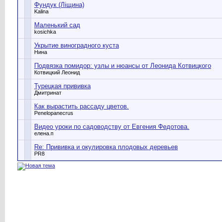
Фундук (Ліщина)
Kalina
Маленький сад
kosichka
Укрытие виноградного куста
Нина
Подвязка помидор: узлы и нюансы от Леонида Котвицкого
Котвицкий Леонид
Турецкая прививка
Дмитринат
Как вырастить рассаду цветов.
Penelopanecrus
Видео уроки по садоводству от Евгения Федотова.
елена.п
Re: Прививка и окулировка плодовых деревьев
PR8