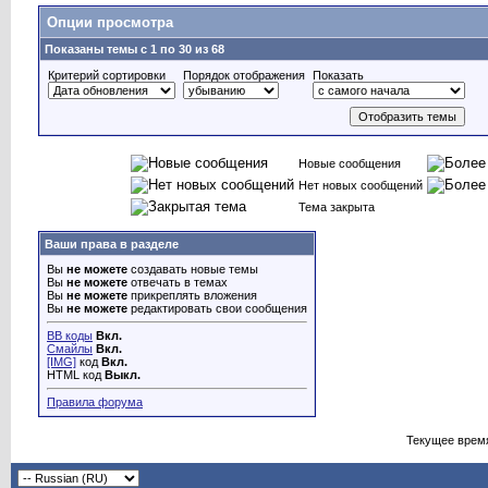
Опции просмотра
Показаны темы с 1 по 30 из 68
Критерий сортировки
Порядок отображения
Показать
Новые сообщения
Нет новых сообщений
Тема закрыта
Ваши права в разделе
Вы
не можете
создавать новые темы
Вы
не можете
отвечать в темах
Вы
не можете
прикреплять вложения
Вы
не можете
редактировать свои сообщения
BB коды
Вкл.
Смайлы
Вкл.
[IMG]
код
Вкл.
HTML код
Выкл.
Правила форума
Текущее врем