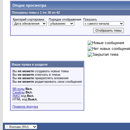
Опции просмотра
Показаны темы с 1 по 30 из 42
Критерий сортировки
Порядок отображения
Показать
Ваши права в разделе
Вы
не можете
создавать новые темы
Вы
не можете
отвечать в темах
Вы
не можете
прикреплять вложения
Вы
не можете
редактировать свои сообщения
BB коды
Вкл.
Смайлы
Вкл.
[IMG]
код
Вкл.
HTML код
Выкл.
Правила форума