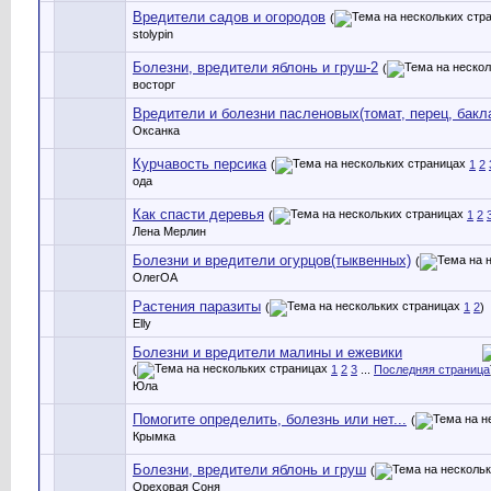
Вредители садов и огородов
(
stolypin
Болезни, вредители яблонь и груш-2
(
восторг
Вредители и болезни пасленовых(томат, перец, бакл
Оксанка
Курчавость персика
(
1
2
ода
Как спасти деревья
(
1
2
Лена Мерлин
Болезни и вредители огурцов(тыквенных)
(
ОлегОА
Растения паразиты
(
1
2
)
Elly
Болезни и вредители малины и ежевики
(
1
2
3
...
Последняя страница
Юла
Помогите определить, болезнь или нет...
(
Крымка
Болезни, вредители яблонь и груш
(
Ореховая Соня