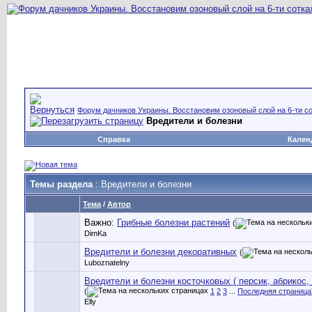
Форум дачников Украины. Восстановим озоновый слой на 6-ти со
Вредители и болезни
Справка
Кален
Темы раздела
: Вредители и болезни
Тема
/
Автор
Важно:
Грибные болезни растений
(
DimKa
Вредители и болезни декоративных
(
Luboznatelny
Вредители и болезни косточковых ( персик, абрикос,
(
1
2
3
...
Последняя страница
Elly