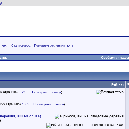
тках!
>
Сад и огород
>
Помогаем растениям жить
дарь
Сообщения за де
П
Рейтинг
1
2
3
...
Последняя страница
)
1
2
3
...
Последняя страница
)
 черешня, вишня,слива)
)