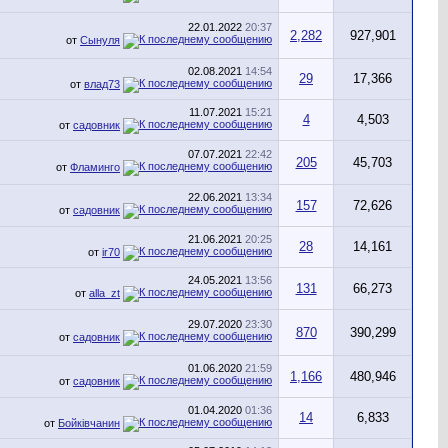
22.01.2022
20:37
2,282
927,901
от
Сынуля
02.08.2021
14:54
29
17,366
от
влад73
11.07.2021
15:21
4
4,503
от
садовник
07.07.2021
22:42
205
45,703
от
Фламинго
22.06.2021
13:34
157
72,626
от
садовник
21.06.2021
20:25
28
14,161
от
ir70
24.05.2021
13:56
131
66,273
от
alla_zt
29.07.2020
23:30
870
390,299
от
садовник
01.06.2020
21:59
1,166
480,946
от
садовник
01.04.2020
01:36
14
6,833
от
Бойківчанин