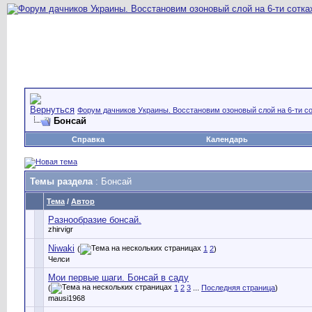
Форум дачников Украины. Восстановим озоновый слой на 6-ти со
Бонсай
Справка
Календарь
Темы раздела
: Бонсай
Тема
/
Автор
Разнообразие бонсай.
zhirvigr
Niwaki
(
1
2
)
Челси
Мои первые шаги. Бонсай в саду
(
1
2
3
...
Последняя страница
)
mausi1968