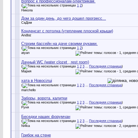
Вопрос к профессионалам-электрикам.
(
1
2
)
Никола
Дом за один день, до чего дошел прогресс...
СаДом
Конденсат с потолка (утепление плоской крыши)
Andbiz
Строим бассейн на даче своими руками.
(
1
2
)
atyan
Дачный WC (water clozet , rest room)
(
1
2
3
...
Последняя страница
)
Мария
хата в Новосілці
(
1
2
3
...
Последняя страница
)
marchello
Заборы, ворота. калитки
(
1
2
3
...
Последняя страница
)
Руня
Беседки наших форумчан
(
1
2
3
...
Последняя страница
)
Ni4ka
Грибок на стене