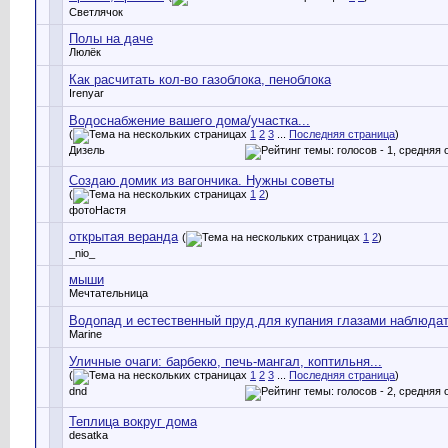
Светлячок
Полы на даче
Люлёк
Как расчитать кол-во газоблока, пеноблока
Irenyar
Водоснабжение вашего дома/участка...
(
1
2
3
...
Последняя страница
)
Дизель
Создаю домик из вагончика. Нужны советы
(
1
2
)
фотоНастя
открытая веранда
(
1
2
)
_nio_
мыши
Мечтательница
Водопад и естественный пруд для купания глазами наблюда
Marine
Уличные очаги: барбекю, печь-мангал, коптильня...
(
1
2
3
...
Последняя страница
)
dnd
Теплица вокруг дома
desatka