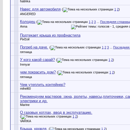
hatinka
Навес для автомобиля
(
1
2
)
ANGERED
Колодец
(
1
2
3
...
Последняя страниц
Anna
Подтекает крыша из профнастила
PixEoil
Погреб на даче.
(
1
2
3
...
Последняя
пятница
У кого какой сарай?
(
1
2
)
Irenyar
чем покрасить дом?
(
1
2
)
пятница
Чем утеплить контейнер?
mihel60
Рекомендуем мастеров :окна, ролеты, навесы,плиточники, са
электрики и др.
Marine
О газовых котлах, ввод в эксплуатацию.
(
1
2
)
VARIKA
Крыша, кровля.
(
1
2
)