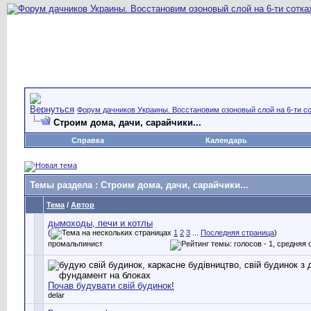
Форум дачников Украины. Восстановим озоновый слой на 6-ти со
Строим дома, дачи, сарайчики...
Справка
Календарь
Темы раздела
: Строим дома, дачи, сарайчики...
Тема
/
Автор
дымоходы, печи и котлы
(
1
2
3
...
Последняя страница
)
промальпинист
Почав будувати свій будинок!
delar