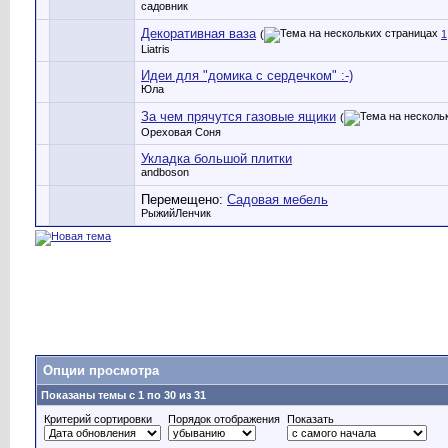
садовник
Декоративная ваза
(
1
Liatris
Идеи для "домика с сердечком" :-)
Юла
За чем прячутся газовые ящики
(
Ореховая Соня
Укладка большой плитки
andboson
Перемещено:
Садовая мебель
РыжийЛенчик
Опции просмотра
Показаны темы с 1 по 30 из 31
Критерий сортировки
Порядок отображения
Показать