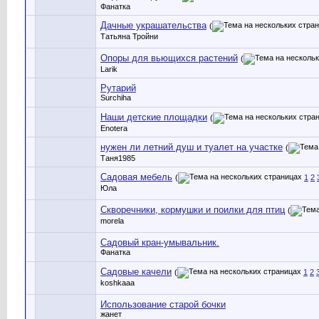
Фанатка
Дачные украшательства
(
Татьяна Тройни
Опоры для вьющихся растений
(
Larik
Рутарий
Surchiha
Наши детские площадки
(
Enotera
нужен ли летний душ и туалет на участке
(
Таня1985
Садовая мебель
(
1
2
Юла
Скворечники, кормушки и поилки для птиц
(
morela
Садовый кран-умывальник.
Фанатка
Садовые качели
(
1
2
koshkaaa
Использование старой бочки
жанет