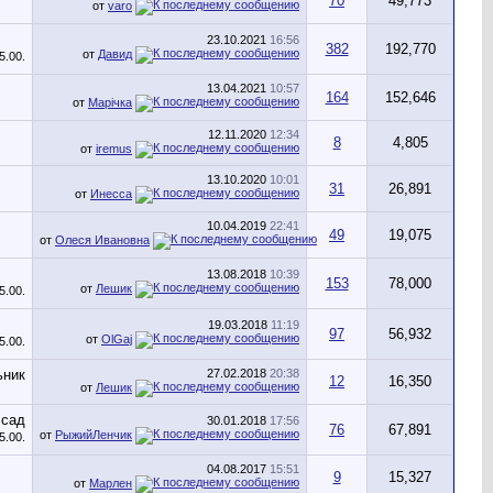
70
49,773
от
varo
23.10.2021
16:56
382
192,770
от
Давид
13.04.2021
10:57
164
152,646
от
Марічка
12.11.2020
12:34
8
4,805
от
iremus
13.10.2020
10:01
31
26,891
от
Инесса
10.04.2019
22:41
49
19,075
от
Олеся Ивановна
13.08.2018
10:39
153
78,000
от
Лешик
19.03.2018
11:19
97
56,932
от
OlGaj
27.02.2018
20:38
12
16,350
от
Лешик
30.01.2018
17:56
76
67,891
от
РыжийЛенчик
04.08.2017
15:51
9
15,327
от
Марлен