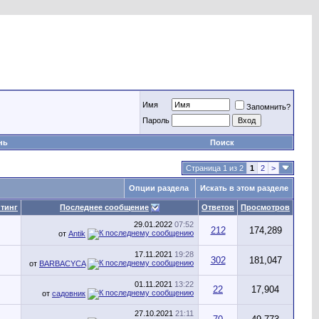
Имя
Запомнить?
Пароль
нь
Поиск
Страница 1 из 2
1
2
>
Опции раздела
Искать в этом разделе
тинг
Последнее сообщение
Ответов
Просмотров
29.01.2022
07:52
212
174,289
от
Antik
17.11.2021
19:28
302
181,047
от
BARBACYCA
01.11.2021
13:22
22
17,904
от
садовник
27.10.2021
21:11