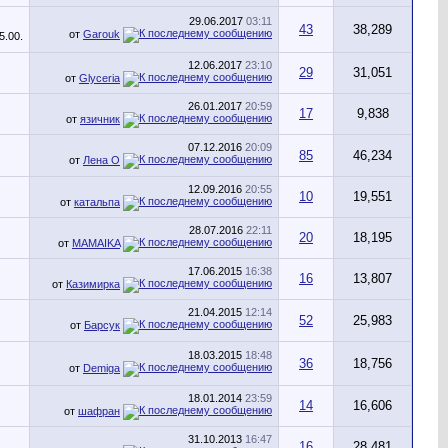
29.06.2017
03:11
43
38,289
от
Garouk
12.06.2017
23:10
29
31,051
от
Glyceria
26.01.2017
20:59
17
9,838
от
язичник
07.12.2016
20:09
85
46,234
от
Лена О
12.09.2016
20:55
10
19,551
от
катальпа
28.07.2016
22:11
20
18,195
от
MAMAIKA
17.06.2015
16:38
16
13,807
от
Казимирка
21.04.2015
12:14
52
25,983
от
Барсук
18.03.2015
18:48
36
18,756
от
Demiga
18.01.2014
23:59
14
16,606
от
шафран
31.10.2013
16:47
16
28,481