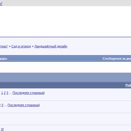
тках!
>
Сад и огород
>
Ландшафтный дизайн
дарь
Сообщения за де
Рей
1
2
3
...
Последняя страница
)
2
3
...
Последняя страница
)
3
)