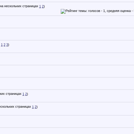
1
2
)
1
2
3
)
1
2
)
1
2
)