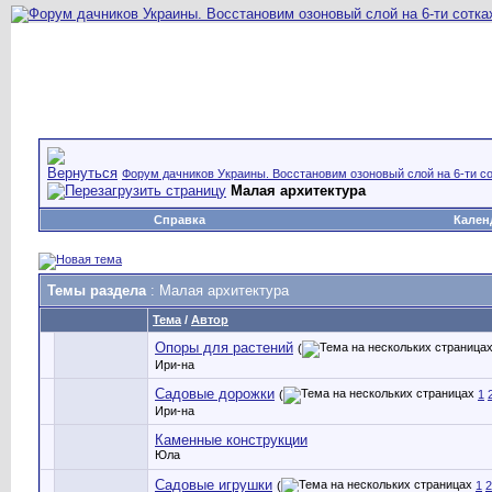
Форум дачников Украины. Восстановим озоновый слой на 6-ти со
Малая архитектура
Справка
Кален
Темы раздела
: Малая архитектура
Тема
/
Автор
Опоры для растений
(
Ири-на
Садовые дорожки
(
1
Ири-на
Каменные конструкции
Юла
Садовые игрушки
(
1
2