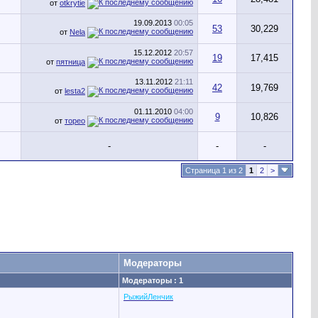
от
otkrytie
19.09.2013
00:05
53
30,229
от
Nela
15.12.2012
20:57
19
17,415
от
пятница
13.11.2012
21:11
42
19,769
от
lesta2
01.11.2010
04:00
9
10,826
от
торео
-
-
-
Страница 1 из 2
1
2
>
Модераторы
Модераторы : 1
РыжийЛенчик