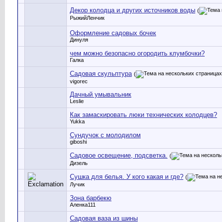
Декор колодца и других источников воды
(
РыжийЛенчик
Оформление садовых бочек
Динуля
чем можно безопасно огородить клумбочки?
Галка
Садовая скульптура
(
vigorec
Дачный умывальник
Leslie
Как замаскировать люки технических колодцев?
Yukka
Сундучок с молодилом
giboshi
Садовое освещение, подсветка.
(
Дизель
Сушка для белья. У кого какая и где?
(
Лучик
Зона барбекю
Аленка111
Садовая ваза из шины