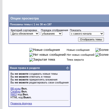
Опции просмотра
Показаны темы с 1 по 30 из 197
Критерий сортировки
Порядок отображения
Показать
Новые сообщения
Нет новых сообщений
Тема закрыта
Ваши права в разделе
Вы
не можете
создавать новые темы
Вы
не можете
отвечать в темах
Вы
не можете
прикреплять вложения
Вы
не можете
редактировать свои сообщения
BB коды
Вкл.
Смайлы
Вкл.
[IMG]
код
Вкл.
HTML код
Выкл.
Правила форума