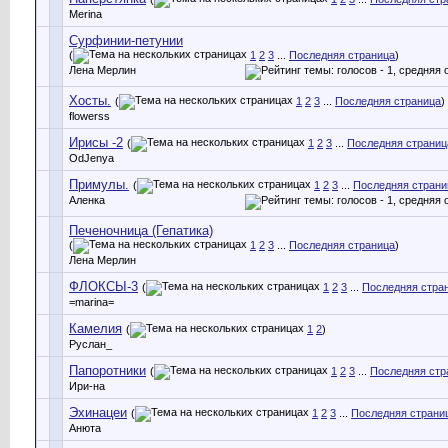
Merina
Сурфинии-петунии
(
1
2
3
...
Последняя страница
)
Лена Мерлин
Хосты.
(
1
2
3
...
Последняя страница
)
flowerss
Ирисы -2
(
1
2
3
...
Последняя страниц
OdJenya
Примулы.
(
1
2
3
...
Последняя страни
Аленка
Печеночница (Гепатика)
(
1
2
3
...
Последняя страница
)
Лена Мерлин
ФЛОКСЫ-3
(
1
2
3
...
Последняя стра
=marina=
Камелия
(
1
2
)
Руслан_
Папоротники
(
1
2
3
...
Последняя стр
Ири-на
Эхинацеи
(
1
2
3
...
Последняя страни
Анюта