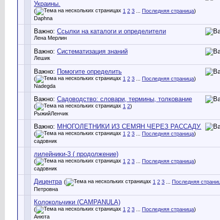
Украины.
(
1
2
3
...
Последняя страница
)
Daphna
Важно:
Ссылки на каталоги и определители
Лена Мерлин
Важно:
Систематизация знаний
Лешик
Важно:
Помогите определить
(
1
2
3
...
Последняя страница
)
Nadegda
Важно:
Садоводство: словари, термины, толкование
(
1
2
)
РыжийЛенчик
Важно:
МНОГОЛЕТНИКИ ИЗ СЕМЯН ЧЕРЕЗ РАССАДУ.
(
1
2
3
...
Последняя страница
)
садовник
лилейники-3 ( продолжение)
(
1
2
3
...
Последняя страница
)
садовник
Дицентра
(
1
2
3
...
Последняя страни
Петровна
Колокольчики (CAMPANULA)
(
1
2
3
...
Последняя страница
)
Анюта