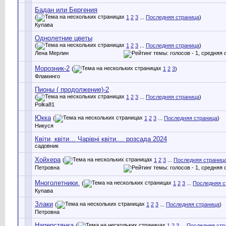
Бадан или Бергения
(
1
2
3
...
Последняя страница
)
Купава
Однолетние цветы
(
1
2
3
...
Последняя страница
)
Лена Мерлин
Морозник-2
(
1
2
3
)
Фламинго
Пионы ( продолжение)-2
(
1
2
3
...
Последняя страница
)
Polka81
Юкка
(
1
2
3
...
Последняя страница
)
Никуся
Квіти, квіти… Чарівні квіти.... розсада 2024
садовник
Хойхера
(
1
2
3
...
Последняя страниц
Петровна
Mноголетники.
(
1
2
3
...
Последняя с
Купава
Злаки
(
1
2
3
...
Последняя страница
)
Петровна
Наперстянка
(
1
2
3
...
Последняя стр