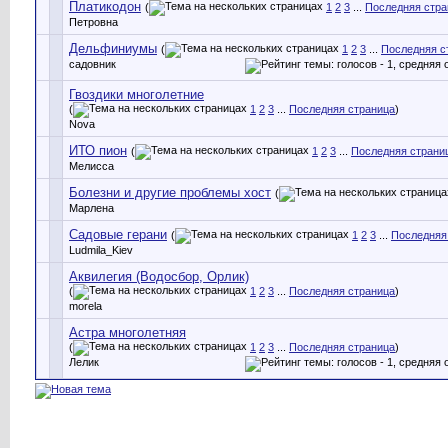
Платикодон
(
1
2
3
...
Последняя стра
Петровна
Дельфиниумы
(
1
2
3
...
Последняя с
садовник
Гвоздики многолетние
(
1
2
3
...
Последняя страница
)
Nova
ИТО пион
(
1
2
3
...
Последняя страни
Мелисса
Болезни и другие проблемы хост
(
Марлена
Садовые герани
(
1
2
3
...
Последняя
Ludmila_Kiev
Аквилегия (Водосбор, Орлик)
(
1
2
3
...
Последняя страница
)
morela
Астра многолетняя
(
1
2
3
...
Последняя страница
)
Лелик