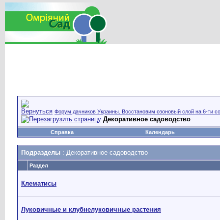
Форум дачников Украины. Восстановим озоновый слой на 6-ти со
Декоративное садоводство
Справка
Календарь
Подразделы
: Декоративное садоводство
Раздел
Клематисы
Луковичные и клубнелуковичные растения