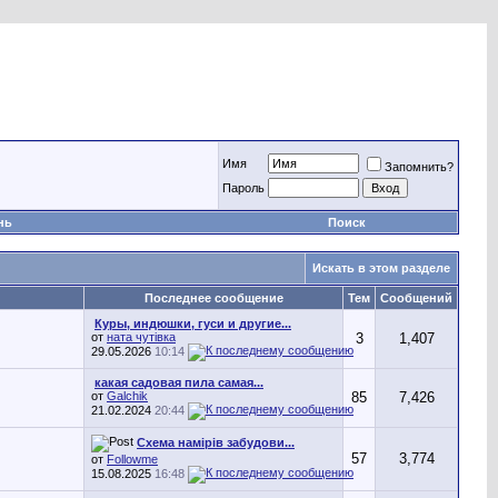
Имя
Запомнить?
Пароль
нь
Поиск
Искать в этом разделе
Последнее сообщение
Тем
Сообщений
Куры, индюшки, гуси и другие...
от
ната чутівка
3
1,407
29.05.2026
10:14
какая садовая пила самая...
от
Galchik
85
7,426
21.02.2024
20:44
Схема намірів забудови...
57
3,774
от
Followme
15.08.2025
16:48