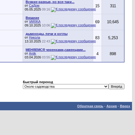
Всякие-разные, но все-таки...
от
СаДом
15
311
05.05.2025
09:16
Вязание
от
VARIKA
69
10,645
09.10.2025
10:06
дымоходы, печи и котлы
от
Никола
83
5,253
13.10.2025
22:43
МЕНЯЕМСЯ черенками,саженцами...
от
Antik
4
898
03.04.2026
03:55
Быстрый переход
Обратная связь
-
Архив
-
Вверх