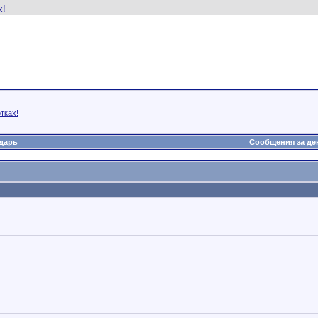
тках!
дарь
Сообщения за де