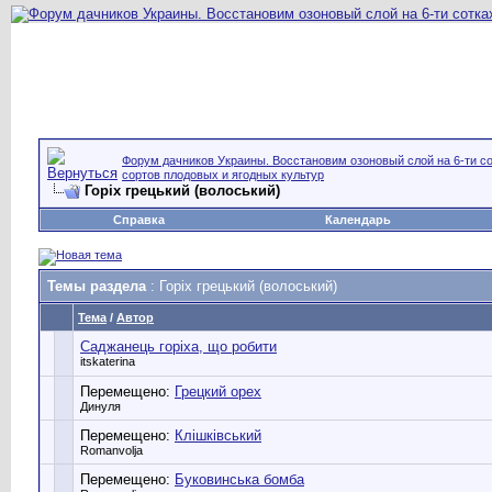
Форум дачников Украины. Восстановим озоновый слой на 6-ти со
сортов плодовых и ягодных культур
Горіх грецький (волоський)
Справка
Календарь
Темы раздела
: Горіх грецький (волоський)
Тема
/
Автор
Саджанець горіха, що робити
itskaterina
Перемещено:
Грецкий орех
Динуля
Перемещено:
Клішківський
Romanvolja
Перемещено:
Буковинська бомба