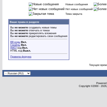
Новые сообщения
Нет новых сообщений
Тема закрыта
Ваши права в разделе
Вы
не можете
создавать новые темы
Вы
не можете
отвечать в темах
Вы
не можете
прикреплять вложения
Вы
не можете
редактировать свои сообщения
BB коды
Вкл.
Смайлы
Вкл.
[IMG]
код
Вкл.
HTML код
Выкл.
Правила форума
Текущее врем
Powered b
Copyright ©2000 - 2026,