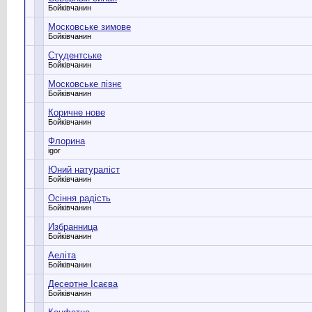
Бойківчанин
Московське зимове
Бойківчанин
Студентське
Бойківчанин
Московське пізнє
Бойківчанин
Коричне нове
Бойківчанин
Флорина
igor
Юний натураліст
Бойківчанин
Осіння радість
Бойківчанин
Избранница
Бойківчанин
Аеліта
Бойківчанин
Десертне Ісаєва
Бойківчанин