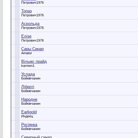
Петрович1976
Топаз
Петрович1976
Аскольда
Петрович1976
Елізе
Петрович1976
Сары Синап
Amator
Вільмс прайд
karmen1
Услада
Бойківчанин
Ліберті
Бойківчанин
Народне
Бойківчанин
Earligold
Индеец
Росіянка
Бойківчанин
Северный синап