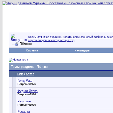
Форум дачников Украины. Восстановим озоновый слой на 6-ти со
сортов плодовых и ягодных культур
Яблоня
Справка
Календарь
Темы раздела
: Яблоня
Тема
/
Автор
Голд Раш
Петрович1976
Фуджи Ятака
Петрович1976
Чемпион
Петрович1976
Росавка