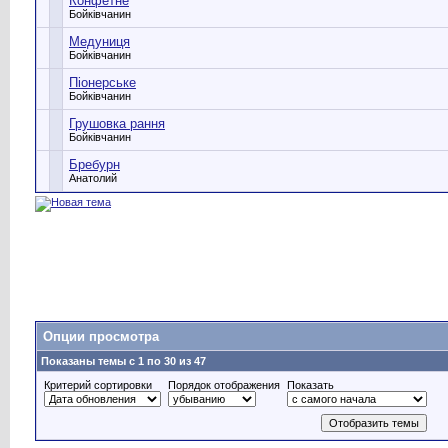
Конфетне
Бойківчанин
Медуниця
Бойківчанин
Піонерське
Бойківчанин
Грушовка рання
Бойківчанин
Бребурн
Анатолий
Опции просмотра
Показаны темы с 1 по 30 из 47
Критерий сортировки
Порядок отображения
Показать