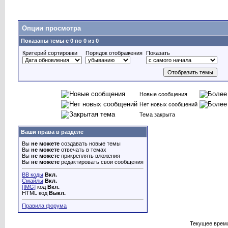
Опции просмотра
Показаны темы с 0 по 0 из 0
Критерий сортировки
Порядок отображения
Показать
Новые сообщения
Нет новых сообщений
Тема закрыта
Ваши права в разделе
Вы
не можете
создавать новые темы
Вы
не можете
отвечать в темах
Вы
не можете
прикреплять вложения
Вы
не можете
редактировать свои сообщения
BB коды
Вкл.
Смайлы
Вкл.
[IMG]
код
Вкл.
HTML код
Выкл.
Правила форума
Текущее врем