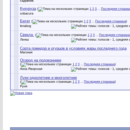
садовник
Кукуруза
(
1
2
3
...
Последняя страни
sobacura
Батат
(
1
2
3
...
Последняя страница
)
lenabog
Свекла.
(
1
2
3
...
Последняя страница
Ленка
Сорта помидор и огурцов в условиях жары последнего года
Магония
Огород на подоконнике
(
1
2
3
...
Последняя страница
)
Анна Яворская
Луки однолетние и многолетние
(
1
2
3
...
Последняя страница
)
Руня