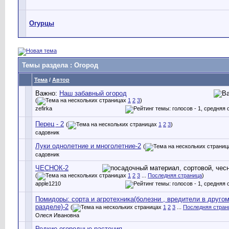
Огурцы
Темы раздела
: Огород
Тема
/
Автор
Важно:
Наш забавный огород
(
1
2
3
)
zefirka
Перец - 2
(
1
2
3
)
садовник
Луки однолетние и многолетние-2
(
садовник
ЧЕСНОК-2
(
1
2
3
...
Последняя страница
)
apple1210
Помидоры: сорта и агротехника(болезни , вредители в друго
разделе)-2
(
1
2
3
...
Последняя стран
Олеся Ивановна
Редкие огородные растения.