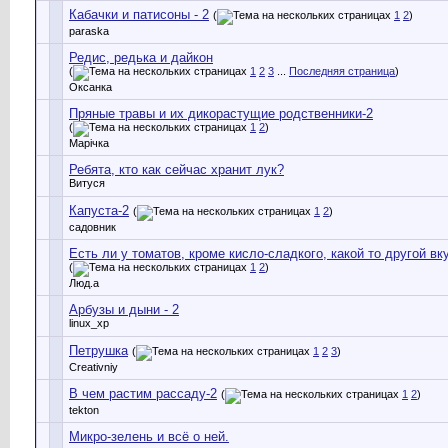
Кабачки и патисоны - 2
(
1
2
)
paraska
Редис, редька и дайкон
(
1
2
3
...
Последняя страница
)
Оксанка
Пряные травы и их дикорастущие родственники-2
(
1
2
)
Марічка
Ребята, кто как сейчас хранит лук?
Витуся
Капуста-2
(
1
2
)
садовник
Есть ли у томатов, кроме кисло-сладкого, какой то другой вк
(
1
2
)
Люд.а
Арбузы и дыни - 2
linux_xp
Петрушка
(
1
2
3
)
Creativniy
В чем растим рассаду-2
(
1
2
)
tekton
Микро-зелень и всё о ней.