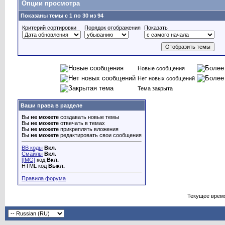
Опции просмотра
Показаны темы с 1 по 30 из 94
Критерий сортировки
Порядок отображения
Показать
Новые сообщения
Нет новых сообщений
Тема закрыта
Ваши права в разделе
Вы
не можете
создавать новые темы
Вы
не можете
отвечать в темах
Вы
не можете
прикреплять вложения
Вы
не можете
редактировать свои сообщения
BB коды
Вкл.
Смайлы
Вкл.
[IMG]
код
Вкл.
HTML код
Выкл.
Правила форума
Текущее врем