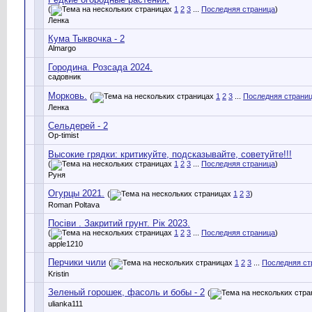
(
1
2
3
...
Последняя страница
)
Ленка
Кума Тыквочка - 2
Almargo
Городина. Розсада 2024.
садовник
Морковь.
(
1
2
3
...
Последняя страни
Ленка
Сельдерей - 2
Op-timist
Высокие грядки: критикуйте, подсказывайте, советуйте!!!
(
1
2
3
...
Последняя страница
)
Руня
Огурцы 2021.
(
1
2
3
)
Roman Poltava
Посіви . Закритий грунт. Рік 2023.
(
1
2
3
...
Последняя страница
)
apple1210
Перчики чили
(
1
2
3
...
Последняя ст
Kristin
Зеленый горошек, фасоль и бобы - 2
(
ulianka111