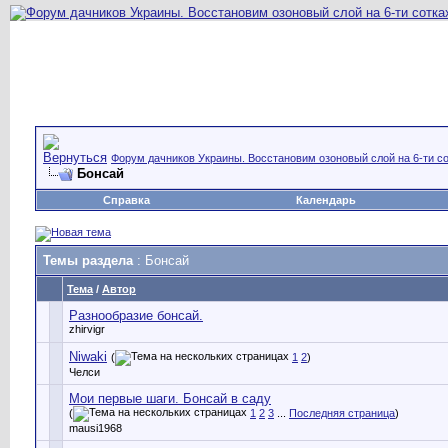
Форум дачников Украины. Восстановим озоновый слой на 6-ти со
Бонсай
Справка
Календарь
Темы раздела
: Бонсай
Тема
/
Автор
Разнообразие бонсай.
zhirvigr
Niwaki
(
1
2
)
Челси
Мои первые шаги. Бонсай в саду
(
1
2
3
...
Последняя страница
)
mausi1968