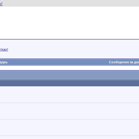
тках!
дарь
Сообщения за де