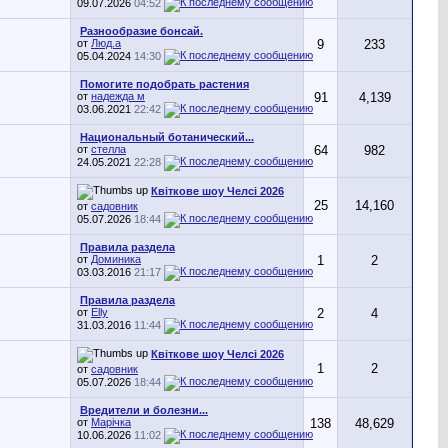
09.07.2026
04:52
Разнообразие бонсай.
от
Люд.а
9
233
05.04.2024
14:30
Помогите подобрать растения
от
надежда м
91
4,139
03.06.2021
22:42
Национальный ботанический...
от
стелла
64
982
24.05.2021
22:28
Квіткове шоу Челсі 2026
25
14,160
от
садовник
05.07.2026
18:44
Правила раздела
от
Доминика
1
2
03.03.2016
21:17
Правила раздела
от
Elly
2
4
31.03.2016
11:44
Квіткове шоу Челсі 2026
1
2
от
садовник
05.07.2026
18:44
Вредители и болезни...
от
Марічка
138
48,629
10.06.2026
11:02