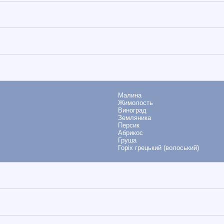
Малина
Жимолость
Виноград
Земляника
Персик
Абрикос
Груша
Горіх грецький (волоський)