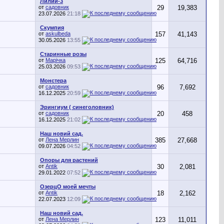
Лилии-3
от
садовник
29
19,383
23.07.2026
21:18
Скумпия
от
askulbeda
157
41,143
30.05.2026
13:55
Старинные розы
от
Марічка
125
64,716
25.03.2026
09:53
Монстера
от
садовник
96
7,692
16.12.2025
20:59
Эрингиум ( синеголовник)
от
садовник
20
458
16.12.2025
21:02
Наш новий сад.
от
Лена Мерлин
385
27,668
09.07.2026
04:52
Опоры для растений
от
Antik
30
2,081
29.01.2022
07:52
ОзерцО моей мечты
от
Antik
18
2,162
22.07.2023
12:09
Наш новий сад.
от
Лена Мерлин
123
11,011