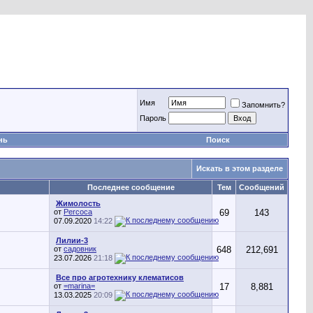
Имя
Запомнить?
Пароль
нь
Поиск
Искать в этом разделе
Последнее сообщение
Тем
Сообщений
Жимолость
от
Percoca
69
143
07.09.2020
14:22
Лилии-3
от
садовник
648
212,691
23.07.2026
21:18
Все про агротехнику клематисов
от
=marina=
17
8,881
13.03.2025
20:09