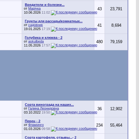
Вредители и болезни...
от
Марічка
43
23,791
10.06.2026
11:02
Грунты для рассады/комнатных...
от
садовник
41
8,694
19.01.2025
17:19
Голубика и клюква - 2
от
askulbeda
480
79,159
11.05.2026
17:57
Сорта винограда на наших...
от
Галина Леонидовна
36
12,902
03.10.2022
19:50
Перец - 2
от
Фламинго
234
55,464
01.03.2026
09:58
Сорта картофеля, отзывы...- 2