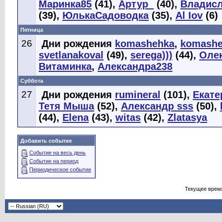
Маринка85
(41),
Артур_
(40),
Владисл
(39),
ЮлькаСадоводка
(35),
Al Iov
(6)
Пятница
26
Дни рождения
komashehka
,
komashe
svetlanakoval
(49),
serega)))
(44),
Оле
Витаминка
,
Александра238
Суббота
27
Дни рождения
rumineral
(101),
Екате
Тетя Мыша
(52),
Александр sss
(50),
(44),
Elena
(43),
witas
(42),
Zlatasya
Добавить событие
Событие на весь день
Событие на период
Периодическое событие
Текущее врем