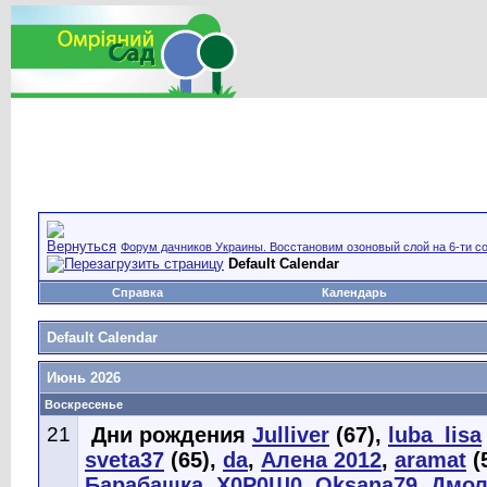
Форум дачников Украины. Восстановим озоновый слой на 6-ти со
Default Calendar
Справка
Календарь
Default Calendar
Июнь 2026
Воскресенье
21
Дни рождения
Julliver
(67),
luba_lisa
sveta37
(65),
da
,
Алена 2012
,
aramat
(
Барабашка
,
Х0Р0Ш0
,
Oksana79
,
Дмол