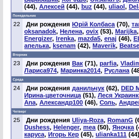
(44),
Алексей
(44),
buz
(44),
uliaol
,
Del
Понедельник
22
Дни рождения
Юрій Колбаса
(70),
т
oksanadok
,
Нелена
,
ovix
(53),
Marijka
Energizer
,
Irenka
,
mazda5
,
enaj
(46),
E
апелька
,
ksenam
(42),
Maverik
,
Beatse
Вторник
23
Дни рождения
Вак
(71),
parfia
,
Vladi
Лариса974
,
Маринка2014
,
Руслана
(4
Среда
24
Дни рождения
данильчук
(62),
DED 
Ирина-цветочница
(51),
Леся Украинк
Аna
,
Александр100
(46),
Соль
,
Андре
Четверг
25
Дни рождения
Uliya-Roza
,
RomanG
(
Dushess
,
Helenger
,
mea
(50),
Яночка
(
каруса
,
Игорь Кер
(45),
ulianka111
(44